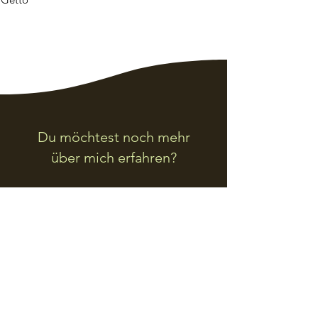
Du möchtest noch mehr
über mich erfahren?
Mein Sternzeichen?
Widder.
Willensstark, spontan und voller
Energie. Und manchmal ein wenig
ungeduldig.