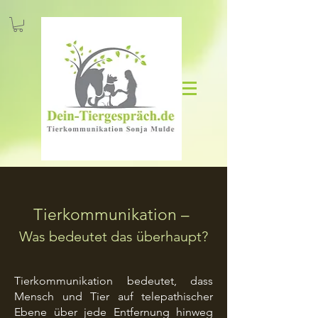
Tierkommunikation
–
Was bedeutet das überhaupt?
Tierkommunikation bedeutet, dass
Mensch und Tier auf telepathischer
Ebene über jede Entfernung hinweg