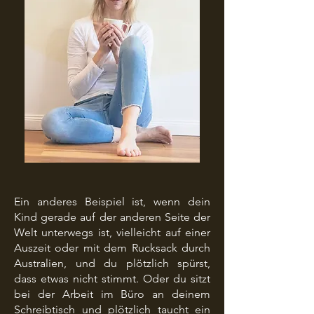
Ein anderes Beispiel ist, wenn dein
Kind gerade auf der anderen Seite der
Welt unterwegs ist, vielleicht auf einer
Auszeit oder mit dem Rucksack durch
Australien, und du plötzlich spürst,
dass etwas nicht stimmt. Oder du sitzt
bei der Arbeit im Büro an deinem
Schreibtisch und plötzlich taucht ein