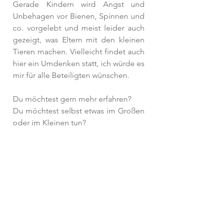
Gerade Kindern wird Angst und 
Unbehagen vor Bienen, Spinnen und 
co. vorgelebt und meist leider auch 
gezeigt, was Eltern mit den kleinen 
Tieren machen. Vielleicht findet auch 
hier ein Umdenken statt, ich würde es 
mir für alle Beteiligten wünschen. 
Du möchtest gern mehr erfahren? 
Du möchtest selbst etwas im Großen 
oder im Kleinen tun?
Dann informiere dich mehr und 
umfassend auf www. bienenretter.de 
Dort findest du Tipps und zahlreiche 
Informationen. Für Kitas und Schulen 
stehen Lernpakte zur Verfügung, 
Anleitungen für Insektenhotels, 
aktuelle Projekte und so viel mehr!