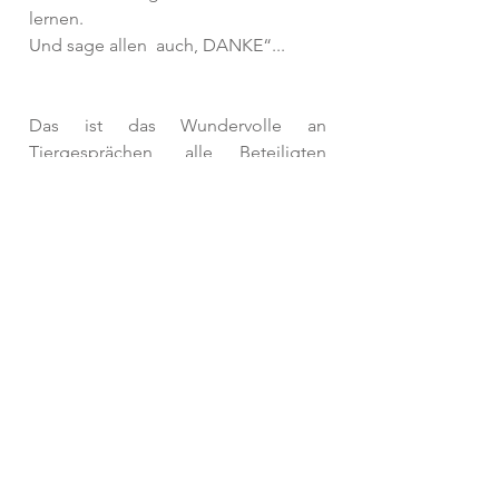
lernen. 
Und sage allen  auch, DANKE“... 
Das ist das Wundervolle an 
Tiergesprächen, alle Beteiligten 
haben die Möglichkeit an solchen 
Gesprächen zu wachsen, sich zu 
öffnen und sich verständlicher 
aufeinander einzulassen. Mithilfe von 
weiteren Experten wie z.B. 
Tierheilpraktikern, Ärzten, Heilern 
etc. kann bei Bedarf eine weiter 
begleitende Unterstützung mit an die 
Hand gegeben werden. 
Diese Kommunikation zeigt so 
deutlich auf, wie viel wir Menschen in 
Tiere fälschlicherweise hinein 