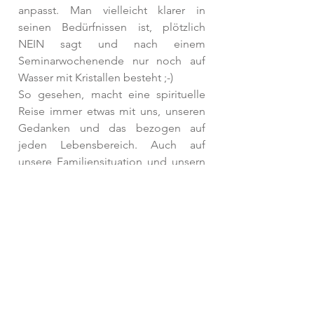
anpasst. Man vielleicht klarer in 
seinen Bedürfnissen ist, plötzlich 
NEIN sagt und nach einem 
Seminarwochenende nur noch auf 
Wasser mit Kristallen besteht ;-) 
So gesehen, macht eine spirituelle 
Reise immer etwas mit uns, unseren 
Gedanken und das bezogen auf 
jeden Lebensbereich. Auch auf 
unsere Familiensituation und unsern 
Lebensstil kann es einen Einfluss 
haben. In wie weit wir etwas Neues 
einladen und vielleicht verändern 
mögen, anders gestalten wollen, 
liegt ganz in uns selbst. Und die 
Verantwortung dies im Miteinander-
Gesprächen zu äußern, um anderen 
eine Chance zu geben, an unserer 
Reise auf welche Art auch immer, 